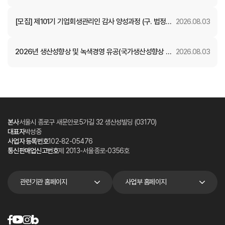
(8월)
[모집] 제101기 기업회생관리인 감사 양성과정 (구. 법정관
2026.08.03
리인 감사 양성)
2026년 생산성향상 및 녹색경영 유공(국가생산성향상 부
2026.08.03
문) 정부포상 후보자 공개검증
본사
서울시 종로구 새문안로5가길 32 생산성빌딩 (03170)
대표자
박성중
사업자 등록번호
102-82-05476
통신판매업신고번호
제 2013-서울종로-0356호
관련기관 홈페이지
사업부 홈페이지