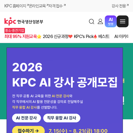
KPC 홈페이지
온라인교육
자격 접수
강사 전용
AI
챗봇
중소·중견기업
최대 95% 지원교육
2026 신규과정
KPC's Pick
베스트
AI 아카데
04
09