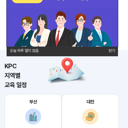
통장사본/사업자등록증
법인회원 조회 및 안내
연간일정
제휴숙소
담당자 연락처
오시는 길
오늘 하루 열지 않음
오늘 하루 열지 않음
닫기
닫기
KPC
지역별
교육 일정
부산
대전