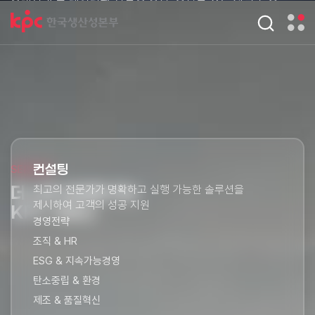
시스템을 통해
기존의 틀을 깨고 비즈니스의 영역을
AI Academy
AI 컨설팅
AI 자격
AI 연구
확장합니다.​
CEO 경영아카데미
KPC 인문학여행
방위산업 최고위 과정
컨설팅
교육 훈련
(단위:건수)
(단위:명)
AI 융합 최고경영자 과정
C-ON
2,000
60,000
공개교육
자격
자격 인증
(단위:명)
400,000
컨설팅
SERVICE
더 나은
최고의 전문가가 명확하고 실행 가능한 솔루션을
미래를 여는
제시하여 고객의 성공 지원
KPC 서비스
경영전략
조직 & HR
ESG & 지속가능경영
탄소중립 & 환경
제조 & 품질혁신