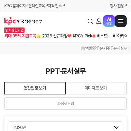
KPC 홈페이지
온라인교육
자격 접수
강사 전용
AI
챗봇
중소·중견기업
최대 95% 지원교육
2026 신규과정
KPC's Pick
베스트
AI 아카데
엑셀·PPT·문서
PPT·문서실무
PPT·문서실무
연간일정 보기
이미지로 보기
과정로드맵