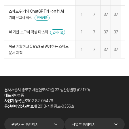
스마트 워커의 ChatGPT와 생성형 AI
1
7
37
37
기획보고서 작성
인재키움
AI 기반 보고서 작성 마스터
1
7
37
37
인재키움
AI로 기획하고 Canva로 완성하는 스마트
1
7
37
37
문서 제작
본사
서울시 종로구 새문안로5가길 32 생산성빌딩 (03170)
대표자
박성중
사업자 등록번호
102-82-05476
통신판매업신고번호
제 2013-서울종로-0356호
관련기관 홈페이지
사업부 홈페이지