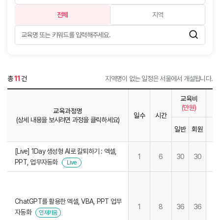
전체
지역
총
11
건
지역명이 없는 일정은 서울에서 개설됩니다.
교육비
(만원)
교육과정명
일수
시간
(상세 내용을 보시려면 과정을 클릭하세요)
일반
회원
1
[Live] 1Day 생성형 AI로 칼퇴하기 : 엑셀,
1
6
30
30
PPT, 업무자동화
Live
ChatGPT를 활용한 엑셀, VBA, PPT 업무
1
8
36
36
자동화
인재키움