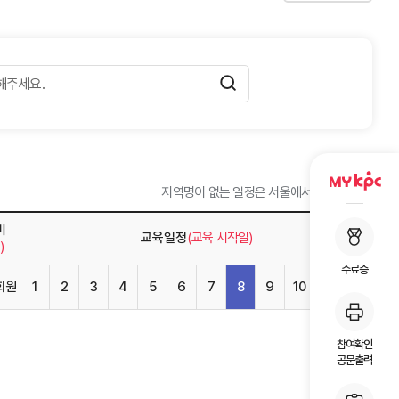
지역명이 없는 일정은 서울에서 개설됩니다.
비
교육일정
(교육 시작일)
)
수료증
회원
1
2
3
4
5
6
7
8
9
10
11
12
참여확인
공문출력