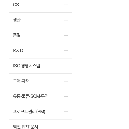
CS
생산
품질
R＆D
ISO 경영시스템
구매·자재
유통·물류·SCM·무역
프로젝트관리(PM)
엑셀·PPT·문서