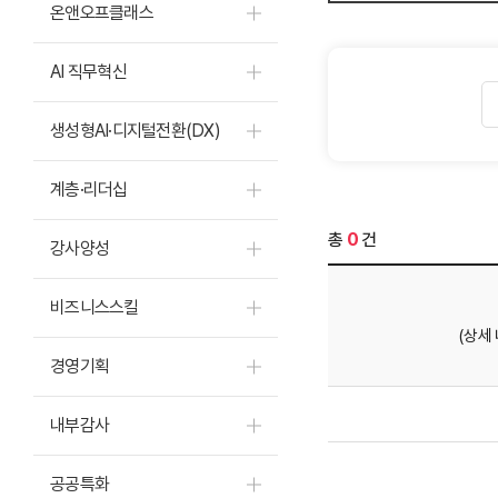
온앤오프클래스
AI 직무혁신
생성형AI·디지털전환(DX)
계층·리더십
총
0
건
강사양성
비즈니스스킬
(상세
경영기획
내부감사
공공특화