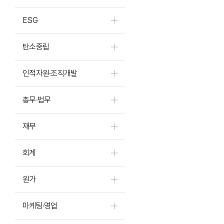
ESG
탄소중립
인적자원·조직개발
총무·법무
재무
회계
원가
마케팅·영업