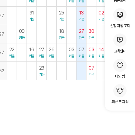
공문출력
키움
키움
키움
키움
키움
31
25
13
02
30
27
키움
키움
키움
키움
키움
신청 과정 조회
09
18
27
30
02
09
27
키움
키움
키움
키움
키움
키움
22
16
27
26
03
07
03
14
12
03
교육안내
27
키움
키움
키움
키움
키움
키움
키움
키움
키움
키움
23
07
02
52
키움
키움
키움
나의 찜
최근 본 과정