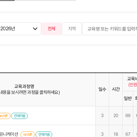
전체
지역
교육
(만원
교육과정명
일수
시간
 내용을 보시려면 과정을 클릭하세요)
일반
3
20
69
on/off
인재키움
커뮤니케이션
3
18
67
on/off
인재키움