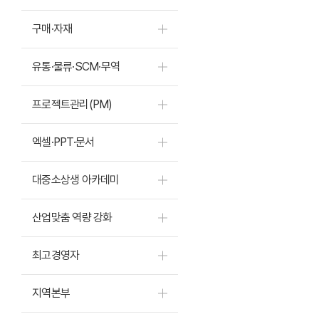
구매·자재
유통·물류·SCM·무역
프로젝트관리(PM)
엑셀·PPT·문서
대중소상생 아카데미
산업맞춤 역량 강화
최고경영자
지역본부