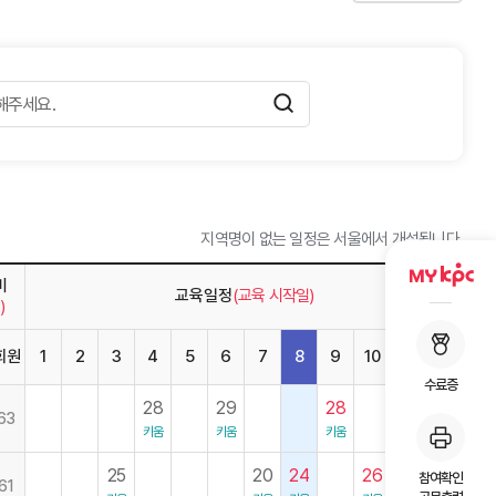
지역명이 없는 일정은 서울에서 개설됩니다.
비
교육일정
(교육 시작일)
)
회원
1
2
3
4
5
6
7
8
9
10
11
12
수료증
28
29
28
02
14
63
키움
키움
키움
키움
키움
25
20
24
26
30
참여확인
61