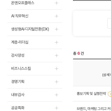
온앤오프클래스
AI 직무혁신
생성형AI·디지털전환(DX)
계층·리더십
총
6
건
강사양성
비즈니스스킬
(상세
경영기획
홍보기획 및 실행전략
내부감사
공공특화
브랜드, 마케팅 그리고 