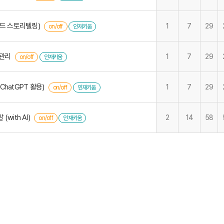
랜드 스토리텔링)
1
7
29
on/off
인재키움
기관리
1
7
29
on/off
인재키움
hatGPT 활용)
1
7
29
on/off
인재키움
with AI)
2
14
58
on/off
인재키움