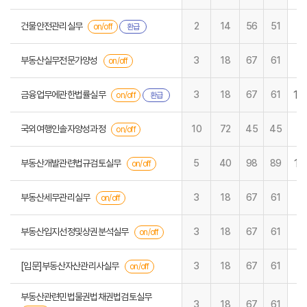
건물안전관리실무
2
14
56
51
on/off
환급
부동산실무전문가양성
3
18
67
61
on/off
14
금융업무에관한법률실무
3
18
67
61
on/off
환급
국외여행인솔자양성과정
10
72
45
45
on/off
12
부동산개발관련법규검토실무
5
40
98
89
on/off
부동산세무관리실무
3
18
67
61
on/off
부동산입지선정및상권분석실무
3
18
67
61
on/off
[입문]부동산자산관리사실무
3
18
67
61
on/off
부동산관련민법물권법채권법검토실무
3
18
67
61