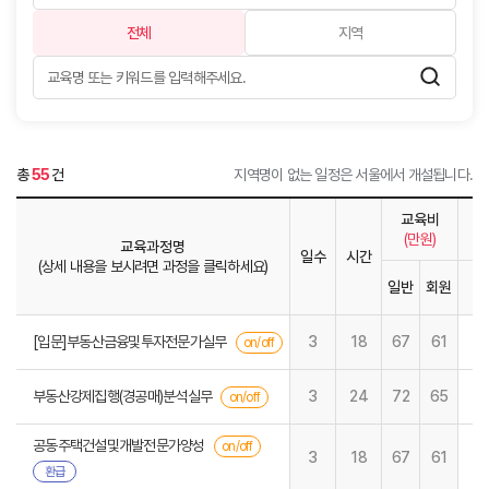
전체
지역
총
55
건
지역명이 없는 일정은 서울에서 개설됩니다.
교육비
(만원)
교육과정명
일수
시간
(상세 내용을 보시려면 과정을 클릭하세요)
일반
회원
1
[입문]부동산금융및투자전문가실무
3
18
67
61
on/off
부동산강제집행(경공매)분석실무
3
24
72
65
on/off
공동주택건설및개발전문가양성
on/off
3
18
67
61
환급