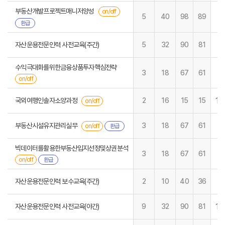
부동산개발프로젝트매니저양성
on/off
5
40
98
89
환급
자산운용전문인력 사전교육(주간)
5
32
90
81
수익극대화를위한금융상품투자핵심전략
3
18
67
61
on/off
17
국외여행인솔자소양과정
2
16
15
15
on/off
부동산시설유지관리실무
3
18
67
61
on/off
환급
빅데이터를활용한부동산입지선정및상권분석
3
18
67
61
on/off
환급
자산운용전문인력 보수교육(주간)
2
10
40
36
12
자산운용전문인력 사전교육(야간)
9
32
90
81