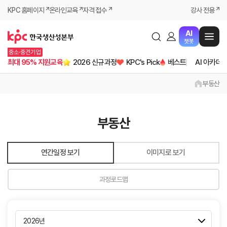
KPC 홈페이지
온라인교육
자격 접수
강사 전용
AI
챗봇
중소·중견기업
최대 95% 지원교육
2026 신규과정
KPC's Pick
베스트
AI 아카데
부동산
부동산
연간일정 보기
이미지로 보기
과정로드맵