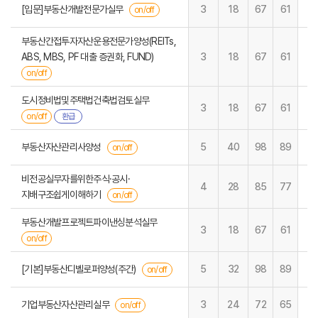
[입문]부동산개발전문가실무
3
18
67
61
on/off
부동산간접투자자산운용전문가양성(REITs,
ABS, MBS, PF 대출 증권화, FUND)
3
18
67
61
on/off
도시정비법및주택법건축법검토실무
3
18
67
61
on/off
환급
부동산자산관리사양성
5
40
98
89
on/off
비전공실무자를위한주식·공시·
4
28
85
77
지배구조쉽게이해하기
on/off
부동산개발프로젝트파이낸싱분석실무
3
18
67
61
on/off
[기본]부동산디벨로퍼양성(주간)
5
32
98
89
on/off
기업부동산자산관리실무
3
24
72
65
on/off