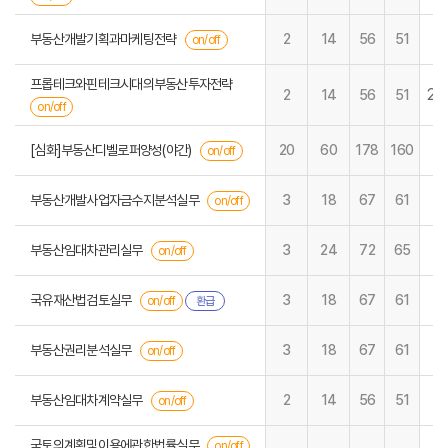
부동산개발기획과마케팅전략
2
14
56
51
on/off
프롭테크와핀테크시대의부동산투자전략
29
2
14
56
51
on/off
[심화]부동산디벨로퍼양성(야간)
20
60
178
160
on/off
부동산개발사업자금수지분석실무
3
18
67
61
on/off
부동산임대차관리실무
3
24
72
65
on/off
국유재산법검토실무
3
18
67
61
on/off
환급
부동산권리분석실무
3
18
67
61
on/off
부동산임대차계약실무
2
14
56
51
on/off
국토의계획및이용에관한법률실무
on/off