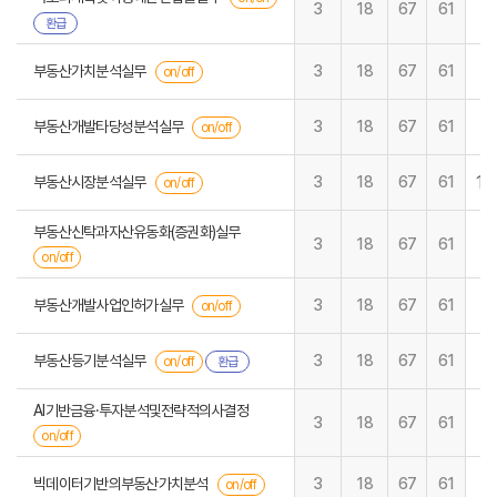
3
18
67
61
환급
부동산가치분석실무
3
18
67
61
on/off
부동산개발타당성분석실무
3
18
67
61
on/off
12
부동산시장분석실무
3
18
67
61
on/off
부동산신탁과자산유동화(증권화)실무
3
18
67
61
on/off
부동산개발사업인허가실무
3
18
67
61
on/off
부동산등기분석실무
3
18
67
61
on/off
환급
AI기반금융·투자분석및전략적의사결정
3
18
67
61
on/off
빅데이터기반의부동산가치분석
3
18
67
61
on/off