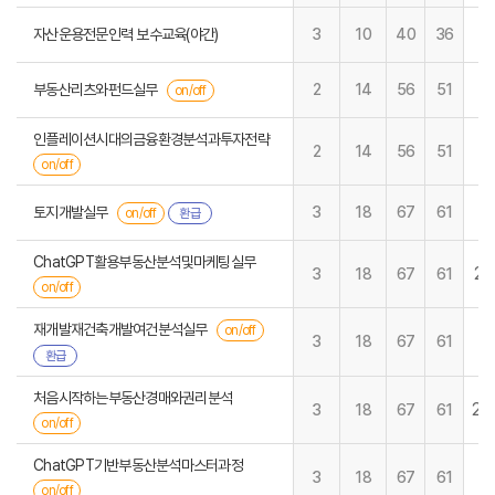
자산운용전문인력 보수교육(야간)
3
10
40
36
부동산리츠와펀드실무
2
14
56
51
on/off
인플레이션시대의금융환경분석과투자전략
2
14
56
51
on/off
토지개발실무
3
18
67
61
on/off
환급
ChatGPT활용부동산분석및마케팅실무
21
3
18
67
61
on/off
재개발재건축개발여건분석실무
on/off
3
18
67
61
환급
처음시작하는부동산경매와권리분석
26
3
18
67
61
on/off
ChatGPT기반부동산분석마스터과정
3
18
67
61
on/off