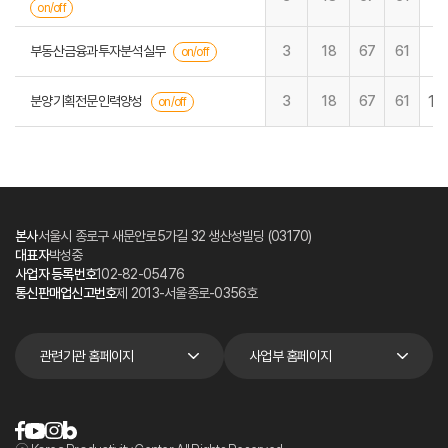
on/off
부동산금융과투자분석실무
3
18
67
61
on/off
19
분양기획전문인력양성
3
18
67
61
on/off
본사
서울시 종로구 새문안로5가길 32 생산성빌딩 (03170)
대표자
박성중
사업자 등록번호
102-82-05476
통신판매업신고번호
제 2013-서울종로-0356호
관련기관 홈페이지
사업부 홈페이지