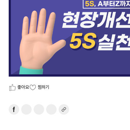
좋아요
찜하기