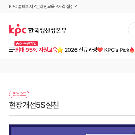
KPC 홈페이지
온라인교육
자격 접수
중소·중견기업
최대 95% 지원교육
2026 신규과정
KPC's Pick
온앤오프
현장개선5S실천