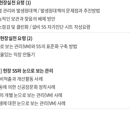
현장실천 요령
(1)
 층별 관리와 발생원대책 / 발생원대책의 문제점과 추진방법
기능적인 보관과 찾음의 배제 방안
청소점검 및 클린화 / 설비 5S 자가진단 시트 작성요령
 현장실천 요령
(2)
로 보는 관리
(VM)
와
5S
의 표준화 구축 방법
율있는 직장 만들기
석] 현장 5S와 눈으로 보는 관리
낭비적출과 개선활동 사례
동에 의한 신공장문화 정착사례
장의 개별
눈으로 보는 관리
(VM)
사례
템에 대한
눈으로 보는 관리
(VM)
사례