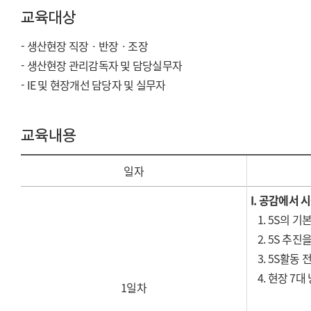
교육대상
- 생산현장 직장ㆍ반장ㆍ조장
- 생산현장 관리감독자 및 담당실무자
- IE 및 현장개선 담당자 및 실무자
교육내용
일자
I.
공감에서 
1. 5S
의 기
2. 5S 추
3. 5S활동
4. 현장 7대
1일차