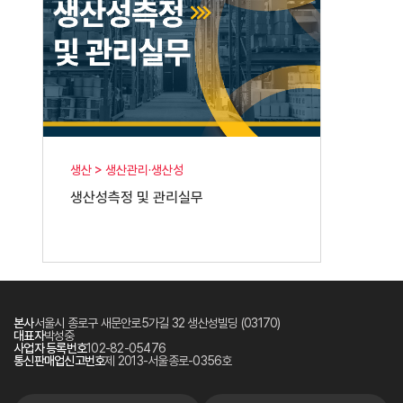
생산 > 생산관리·생산성
생산성측정 및 관리실무
본사
서울시 종로구 새문안로5가길 32 생산성빌딩 (03170)
대표자
박성중
사업자 등록번호
102-82-05476
통신판매업신고번호
제 2013-서울종로-0356호