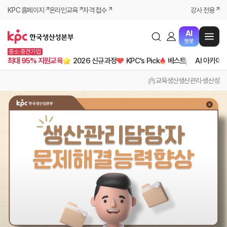
KPC 홈페이지
온라인교육
자격 접수
강사 전용
AI
챗봇
중소·중견기업
최대 95% 지원교육
2026 신규과정
KPC's Pick
베스트
AI 아카데
교육
생산
생산관리·생산성