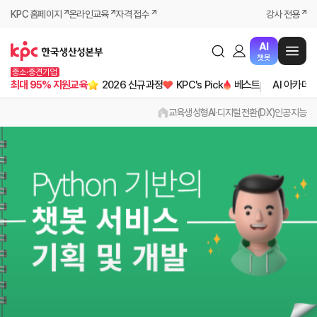
KPC 홈페이지
온라인교육
자격 접수
강사 전용
AI
챗봇
중소·중견기업
최대 95% 지원교육
2026 신규과정
KPC's Pick
베스트
AI 아카데
교육
생성형AI·디지털전환(DX)
인공지능