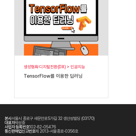
생성형AI·디지털전환(DX) > 인공지능
TensorFlow를 이용한 딥러닝
본사
서울시 종로구 새문안로5가길 32 생산성빌딩 (03170)
대표자
박성중
사업자 등록번호
102-82-05476
통신판매업신고번호
제 2013-서울종로-0356호