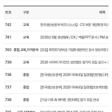
번호
구분
제목
742
교육
한국생산성본부 비즈니스스킬 · CS 부문 개강확정 리스
741
교육
2026년 6월 생성형AI / DX / 엑셀·PPT·문서 / PM 
740
종합,교육,지역본부
[모집] 제100기(부산) 기업회생관리인 감사 양성과정 (구
739
교육
2026 사이버 가디언즈 보안캠프 참가자 모집 공고 ※ 교
738
종합
[한국생산성본부] 2026 미래내일 일경험(인턴형) LX인터내셔널
737
종합
[한국생산성본부] 2026 미래내일 일경험(프로젝트형) 현대홈쇼
736
종합
[기상·기후 AI 해커톤 경진대회] 참가 모집 안내