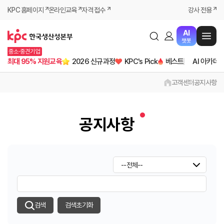
KPC 홈페이지
온라인교육
자격 접수
강사 전용
AI
챗봇
중소·중견기업
최대 95% 지원교육
2026 신규과정
KPC's Pick
베스트
AI 아카데
고객센터
공지사항
공지사항
검색
검색초기화