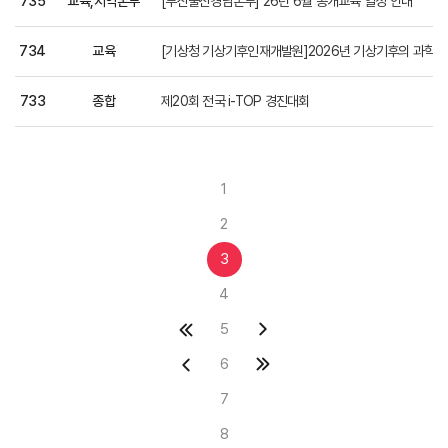
735
교육,지역본부
[부산울산경남본부] 26년 6월 공개교육 일정 안내
734
교육
[기상청 기상기후인재개발원]2026년 기상기후의 과학적
733
종합
제20회 전국 i-TOP 경진대회
1
2
3
4
5
6
7
8