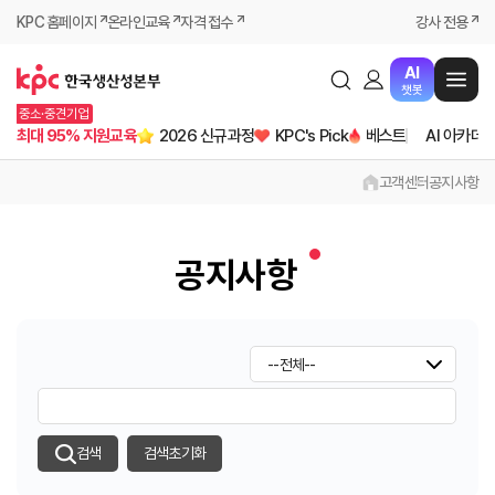
KPC 홈페이지
온라인교육
자격 접수
강사 전용
AI
챗봇
중소·중견기업
최대 95% 지원교육
2026 신규과정
KPC's Pick
베스트
AI 아카데
고객센터
공지사항
공지사항
검색
검색초기화