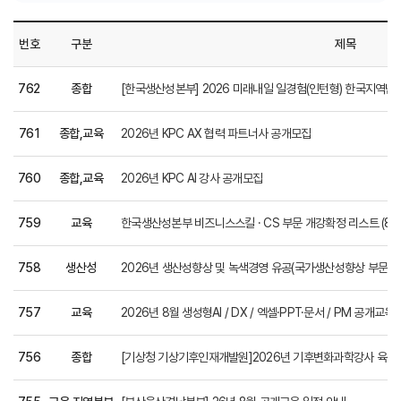
번호
구분
제목
762
종합
[한국생산성본부] 2026 미래내일 일경험(인턴형) 한국지역난방공사 
761
종합,교육
2026년 KPC AX 협력 파트너사 공개모집
760
종합,교육
2026년 KPC AI 강사 공개모집
759
교육
한국생산성본부 비즈니스스킬 · CS 부문 개강확정 리스트 (8월
758
생산성
2026년 생산성향상 및 녹색경영 유공(국가생산성향상 부문)
757
교육
2026년 8월 생성형AI / DX / 엑셀·PPT·문서 / PM 공개교육
756
종합
[기상청 기상기후인재개발원]2026년 기후변화과학강사 육성