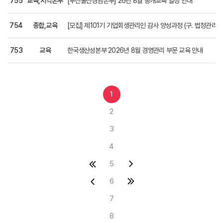
755
교육,지역본부
[부산울산경남본부] 26년 8월 공개교육 일정 안내
754
종합,교육
[모집] 제101기 기업회생관리인 감사 양성과정 (구. 법정관리인
753
교육
한국생산성본부 2026년 8월 경영관리 부문 교육 안내
1
2
3
4
5
6
7
8