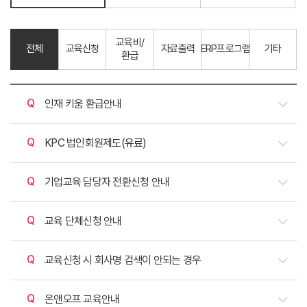
교육비/
전체
교육신청
자료출력
ERP프로그램
기타
환급
질문
인재 키움 환급안내
질문
KPC 법인회원제도(유료)
질문
기업교육 담당자 전환신청 안내
질문
교육 단체신청 안내
질문
교육신청 시 회사명 검색이 안되는 경우
질문
온앤오프 교육안내