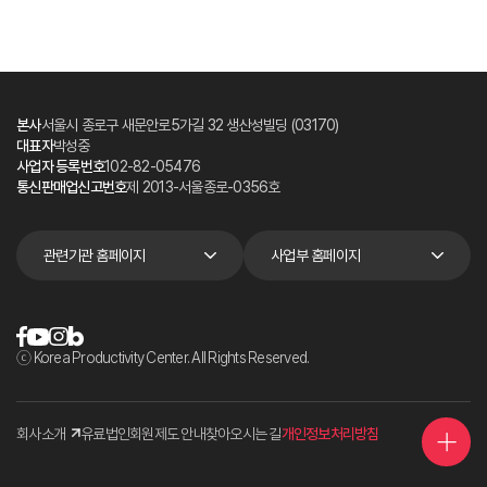
본사
서울시 종로구 새문안로5가길 32 생산성빌딩 (03170)
대표자
박성중
사업자 등록번호
102-82-05476
통신판매업신고번호
제 2013-서울종로-0356호
관련기관 홈페이지
사업부 홈페이지
ⓒ Korea Productivity Center. All Rights Reserved.
회사소개
유료법인회원제도 안내
찾아오시는 길
개인정보처리방침