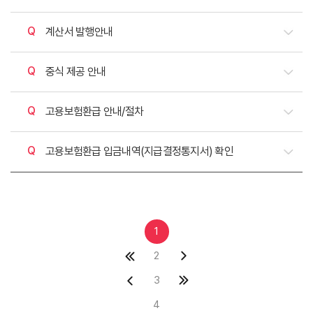
질문
계산서 발행안내
질문
중식 제공 안내
질문
고용보험환급 안내/절차
질문
고용보험환급 입금내역(지급결정통지서) 확인
1
2
3
4