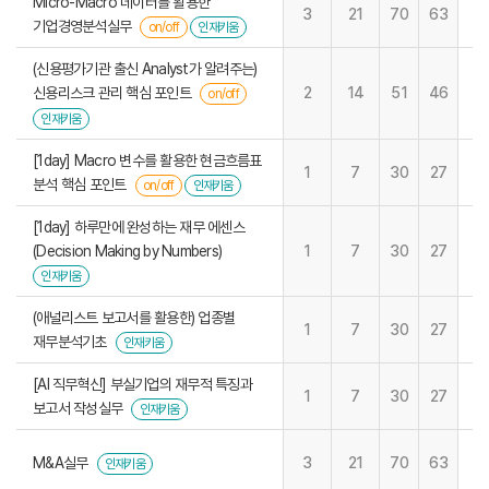
Micro-Macro 데이터를 활용한
3
21
70
63
기업경영분석실무
on/off
인재키움
(신용평가기관 출신 Analyst가 알려주는)
신용리스크 관리 핵심 포인트
2
14
51
46
on/off
인재키움
[1day] Macro 변수를 활용한 현금흐름표
1
7
30
27
분석 핵심 포인트
on/off
인재키움
[1day] 하루만에 완성하는 재무 에센스
(Decision Making by Numbers)
1
7
30
27
인재키움
(애널리스트 보고서를 활용한) 업종별
1
7
30
27
재무분석기초
인재키움
[AI 직무혁신] 부실기업의 재무적 특징과
1
7
30
27
보고서 작성실무
인재키움
M&A실무
3
21
70
63
인재키움