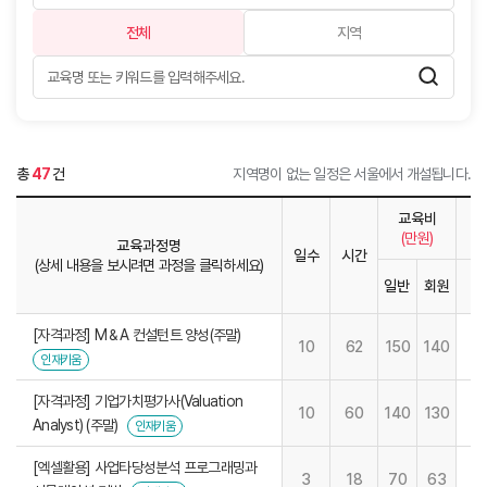
전체
지역
총
47
건
지역명이 없는 일정은 서울에서 개설됩니다.
교육비
(만원)
교육과정명
일수
시간
(상세 내용을 보시려면 과정을 클릭하세요)
일반
회원
1
[자격과정] M＆A 컨설턴트 양성(주말)
10
62
150
140
인재키움
[자격과정] 기업가치평가사(Valuation
10
60
140
130
Analyst) (주말)
인재키움
[엑셀활용] 사업타당성분석 프로그래밍과
3
18
70
63