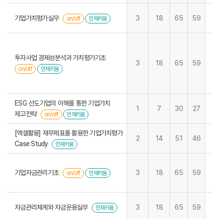
기업가치평가실무
3
18
65
59
on/off
인재키움
투자사업 경제성분석과 가치평가기초
3
18
65
59
on/off
인재키움
ESG 선도기업의 이해를 통한 기업가치
1
7
30
27
제고전략
on/off
인재키움
[엑셀활용] 재무제표를 활용한 기업가치평가
2
14
51
46
Case Study
인재키움
기업자금관리기초
3
18
65
59
on/off
인재키움
자금관리체계와 자금운용실무
3
18
65
59
인재키움