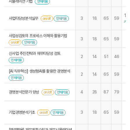
시뮬레이션 기법
인재키움
19
사업타당성분석실무
3
18
65
59
on/off
인재키움
키움
사업성검토의 프로세스 이해와 활용기법
3
18
65
59
on/off
인재키움
신사업 추진전략과 재무타당성 검토
2
14
51
46
인재키움
[AI 직무혁신] 생성형AI를 활용한 경영분석
2
14
65
59
인재키움
경영분석전문가 양성
4
28
87
79
on/off
인재키움
기업경영분석기초
3
18
65
59
on/off
인재키움
[엑셀활용] 재무계획수립과 재무시뮬레이션