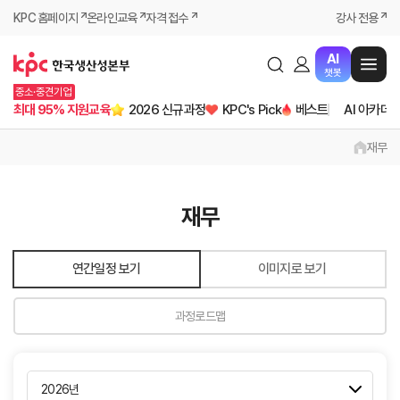
KPC 홈페이지
온라인교육
자격 접수
강사 전용
AI
챗봇
중소·중견기업
최대 95% 지원교육
2026 신규과정
KPC's Pick
베스트
AI 아카데
재무
재무
연간일정 보기
이미지로 보기
과정로드맵