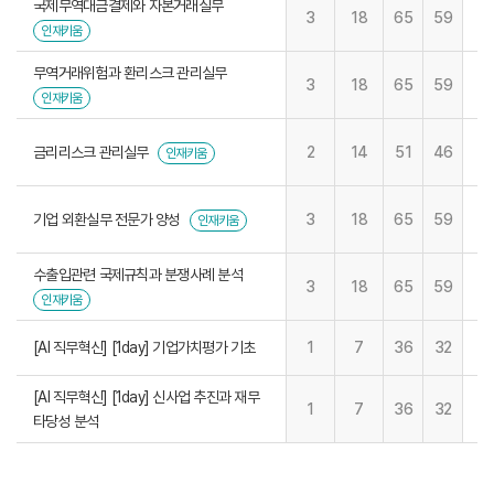
국제무역대금결제와 자본거래실무
3
18
65
59
인재키움
무역거래위험과 환리스크 관리실무
3
18
65
59
인재키움
금리리스크 관리실무
2
14
51
46
인재키움
기업 외환실무 전문가 양성
3
18
65
59
인재키움
수출입관련 국제규칙과 분쟁사례 분석
3
18
65
59
인재키움
[AI 직무혁신] [1day] 기업가치평가 기초
1
7
36
32
[AI 직무혁신] [1day] 신사업 추진과 재무
1
7
36
32
타당성 분석