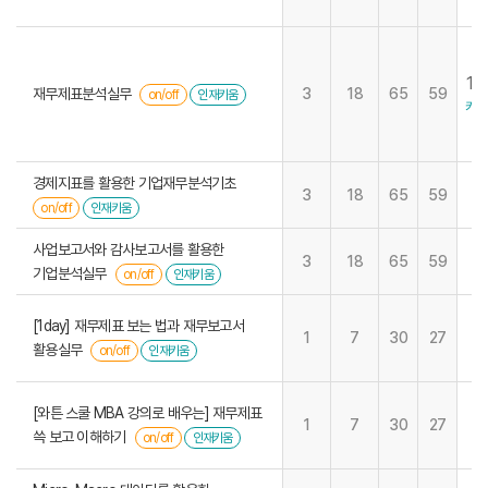
14
재무제표분석실무
3
18
65
59
on/off
인재키움
키움
경제지표를 활용한 기업재무분석기초
3
18
65
59
on/off
인재키움
사업보고서와 감사보고서를 활용한
3
18
65
59
기업분석실무
on/off
인재키움
[1day] 재무제표 보는 법과 재무보고서
1
7
30
27
활용실무
on/off
인재키움
[와튼 스쿨 MBA 강의로 배우는] 재무제표
1
7
30
27
쓱 보고 이해하기
on/off
인재키움