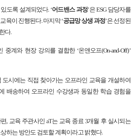
 있도록 설계되었다
. ‘
어드밴스 과정
’
은
ESG
담당자를
중 교육이 진행된다
.
마지막
‘
공급망 상생 과정
’
은 선정된
원한다
.
인 중계와 현장 강의를 결합한
‘
온앤오프
(On-and-Off)’
점 도시에는 직접 찾아가는 오프라인 교육을 개설하여
에 배송하여 오프라인 수강생과 동일한 학습 경험을
한편
,
교육 주관사인
aT
는 교육 종료
3
개월 후 실시되는
포상하는 방안도 검토할 계획이라고 밝혔다
.