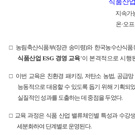
식품산
지속가
온
·
오프
□
농림축산식품부
(
장관 송미령
)
와 한국농수산식품
식품산업
ESG
경영 교육
’
이 본격적으로 시행
□
이번 교육은 친환경 패키징
,
저탄소 농법
,
공급망
능동적으로 대응할 수 있도록 돕기 위해 기획되
실질적인 성과를 도출하는 데 중점을 두었다
.
□
교육 과정은 식품 산업 밸류체인별 특성과 수강
세분화하여 단계별로 운영된다
.