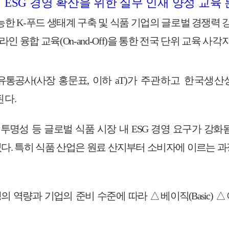
업
ESG
경영 확산을 위한 실무 인재 양성 교육 
능한
K-
푸드 생태계 구축 및 식품 기업의 글로벌 경쟁력 
라인 융합 교육
(On-and-Off)
을 통한 전국 단위 교육 사각
유통공사
(
사장
홍문표
,
이하
aT)
가
주관하고 한국생산
된다
.
 투명성 등 글로벌 식품 시장 내
ESG
경영 요구가 강화
었다
.
특히 식품 산업은 원료 산지부터 소비자에 이르는 과
생의 역량과 기업의 준비 수준에 따라
△
베이직
(Basic)
△