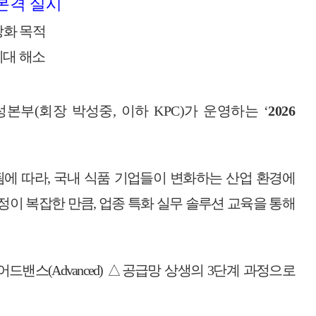
본격 실시
강화 목적
지대 해소
성본부
(
회장 박성중
,
이하
KPC)
가 운영하는
‘
2026
됨에 따라
,
국내 식품 기업들이 변화하는 산업 환경에
정이 복잡한 만큼
,
업종 특화 실무 솔루션 교육을 통해
어드밴스
(Advanced)
△
공급망 상생의
3
단계 과정으로