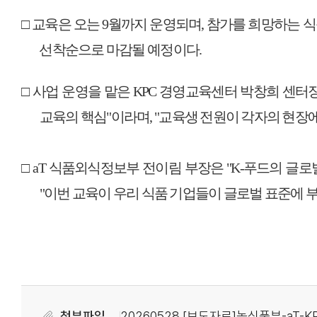
□
교육은 오는
9
월까지 운영되며
,
참가를 희망하는 식
선착순으로 마감될 예정이다
.
□
사업 운영을 맡은
KPC
경영교육센터 박창희 센터
교육의 핵심
"
이라며
, "
교육생 전원이 각자의 현장에
□
aT
식품외식정보부 전이림 부장은
"K-
푸드의 글로
"
이번 교육이 우리 식품 기업들이 글로벌 표준에
첨부파일
20260528 [보도자료]농식품부-aT-KP