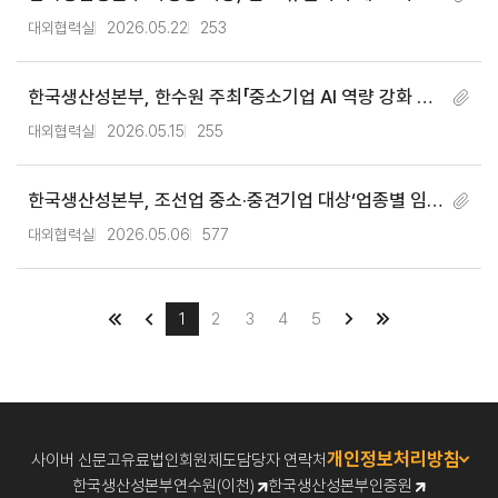
O 이사회 참석
대외협력실
2026.05.22
253
한국생산성본부, 한수원 주최「중소기업 AI 역량 강화 프
로그램」교육 성료
대외협력실
2026.05.15
255
한국생산성본부, 조선업 중소·중견기업 대상‘업종별 임금
체계 개선 컨설팅’ 지원 기업 모집
대외협력실
2026.05.06
577
1
2
3
4
5
개인정보처리방침
사이버 신문고
유료법인회원제도
담당자 연락처
한국생산성본부연수원(이천)
한국생산성본부인증원