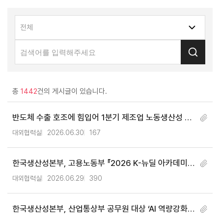
총
1442
건의 게시글이 있습니다.
반도체 수출 호조에 힘입어 1분기 제조업 노동생산성 6.
6%↑
대외협력실
2026.06.30
167
한국생산성본부, 고용노동부 『2026 K-뉴딜 아카데미』
운영지원센터 선정
대외협력실
2026.06.29
390
한국생산성본부, 산업통상부 공무원 대상 ‘AI 역량강화