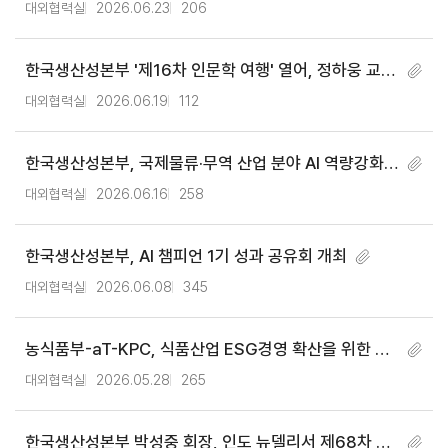
프로그램’실시
대외협력실
2026.06.23
206
한국생산성본부 '제16차 인문학 여행' 열어, 정하웅 교수
'성공의 과학: 물리학자와 미술관을 간다면?' 주제로 강
대외협력실
2026.06.19
112
연
한국생산성본부, 국제물류·무역 산업 분야 AI 역량강화
교육 실시
대외협력실
2026.06.16
258
한국생산성본부, AI 챔피언 1기 성과 공유회 개최
대외협력실
2026.06.08
345
농식품부-aT-KPC, 식품산업 ESG경영 확산을 위한 실
무 인재 양성 교육 본격 실시
대외협력실
2026.05.28
265
한국생산성본부 박성중 회장, 인도 뉴델리서 제68차 AP