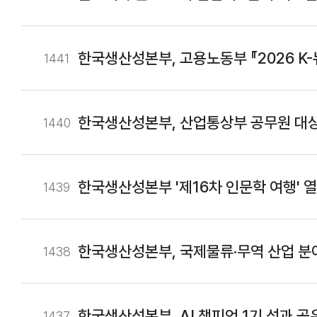
한국생산성본부, 고용노동부 『
1441
1440
한국생산성본부 '제16차 인문학 여행' 열어, 정하웅 교수 '성공의 과학: 물리학자와 미술관을 간다
1439
제로 강연
한국생산성본부, 국제물류·무역 산업 분야
1438
한국생산성본부, AI 챔피언 1기 성과 공
1437