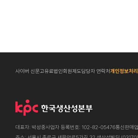
사이버 신문고
유료법인회원제도
담당자 연락처
개인정보처리
대표자: 박성중
사업자 등록번호: 102-82-05476
통신판매업신
주소: 서울시 종로구 새문안로5가길 32 생산성빌딩 (03170