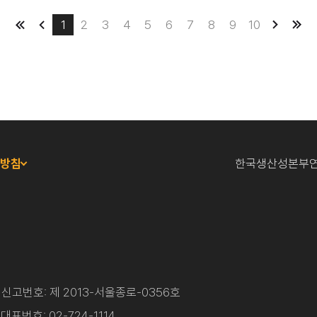
1
2
3
4
5
6
7
8
9
10
방침
한국생산성본부연
고번호: 제 2013-서울종로-0356호
)
대표번호: 02-724-1114