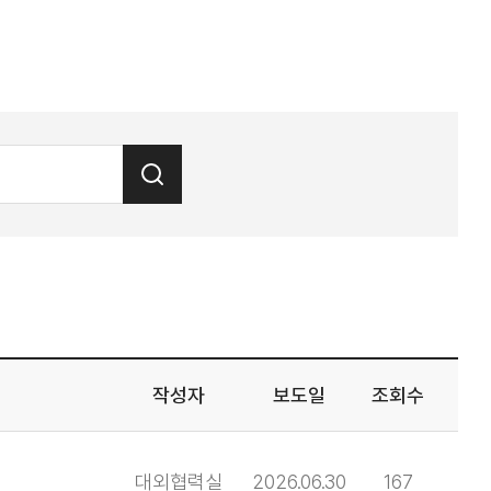
작성자
보도일
조회수
대외협력실
2026.06.30
167