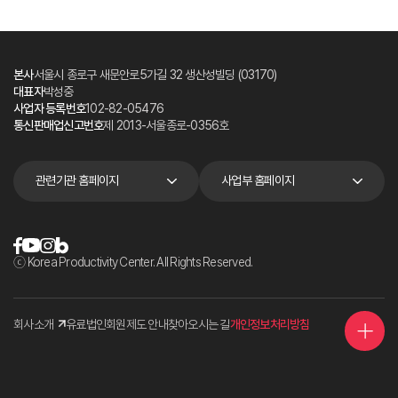
본사
서울시 종로구 새문안로5가길 32 생산성빌딩 (03170)
대표자
박성중
사업자 등록번호
102-82-05476
통신판매업신고번호
제 2013-서울종로-0356호
관련기관 홈페이지
사업부 홈페이지
ⓒ Korea Productivity Center. All Rights Reserved.
회사소개
유료법인회원제도 안내
찾아오시는 길
개인정보처리방침