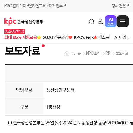
KPC 홈페이지
온라인교육
자격 접수
강사 전용
AI
챗봇
중소·중견기업
최대 95% 지원교육
2026 신규과정
KPC's Pick
베스트
AI 아카데
보도자료
KPC소개
PR
home
보도자료
담당부서
생산성연구센터
구분
|생산성|
□ 한국생산성본부는 25일(화) 2024년 노동생산성 동향(2020=100)