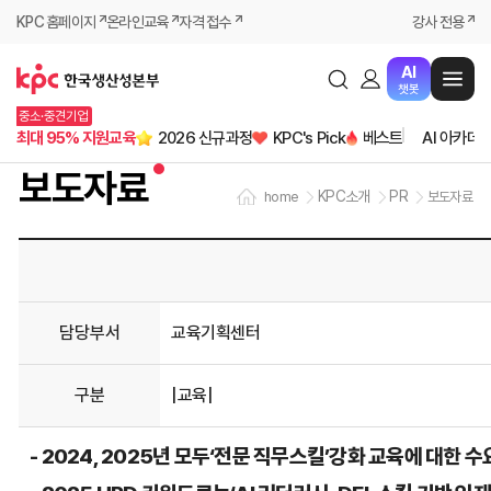
KPC 홈페이지
온라인교육
자격 접수
강사 전용
AI
챗봇
중소·중견기업
최대 95% 지원교육
2026 신규과정
KPC's Pick
베스트
AI 아카데
보도자료
KPC소개
PR
home
보도자료
담당부서
교육기획센터
구분
|교육|
- 2024, 2025년 모두‘전문 직무스킬’강화 교육에 대한 