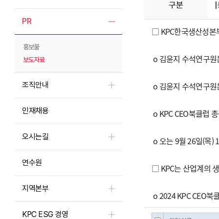
구분
PR
□ KPC한국생산성본부
홍보물
o 김윤지 수석연구원은
보도자료
조직안내
o 김윤지 수석연구원은
인재채용
o KPC CEO북클럽
오시는길
o 오는 9월 26일(
연수원
□ KPC는 산업계의 
지역본부
o 2024 KPC C
KPC ESG 경영