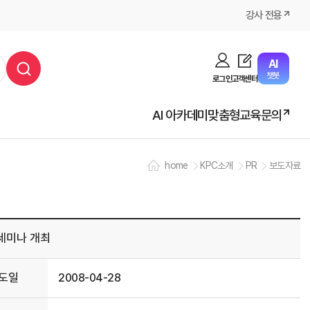
강사 전용
AI
챗봇
로그인
고객센터
AI 아카데미
맞춤형교육문의
home
KPC소개
PR
보도자료
 세미나 개최
도일
2008-04-28