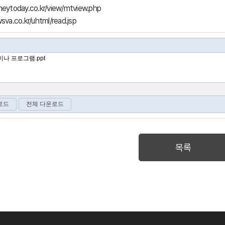
ytoday.co.kr/view/mtview.php
va.co.kr/uhtml/read.jsp
목록