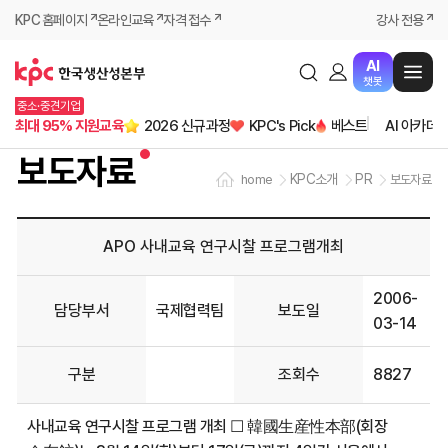
KPC 홈페이지
온라인교육
자격 접수
강사 전용
AI
챗봇
중소·중견기업
최대 95% 지원교육
2026 신규과정
KPC's Pick
베스트
AI 아카데
보도자료
KPC소개
PR
home
보도자료
APO 사내교육 연구시찰 프로그램개최
2006-
담당부서
국제협력팀
보도일
03-14
구분
조회수
8827
사내교육 연구시찰 프로그램 개최 ☐ 韓國生産性本部(회장