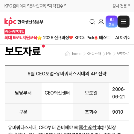
KPC 홈페이지
온라인교육
자격 접수
강사 전용
AI
챗봇
중소·중견기업
최대 95% 지원교육
2026 신규과정
KPC's Pick
베스트
AI 아카데
보도자료
KPC소개
PR
home
보도자료
6월 CEO포럼-유비쿼터스시대의 4P 전략
2006-
담당부서
CEO혁신센터
보도일
06-21
구분
조회수
9010
유비쿼터스시대, CEO부터 준비해야 韓國生産性本部(회장