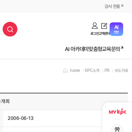
강사 전용
AI
챗봇
로그인
고객센터
AI 아카데미
맞춤형교육문의
home
KPC소개
PR
보도자료
국개최
2006-06-13