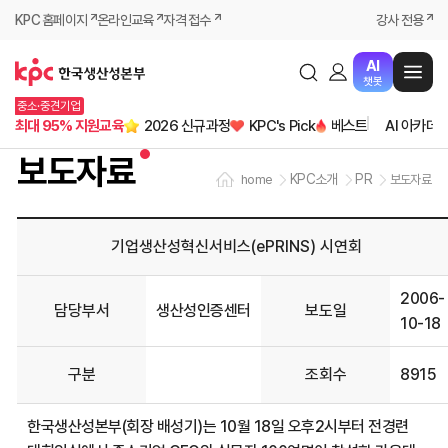
KPC 홈페이지
온라인교육
자격 접수
강사 전용
AI
챗봇
중소·중견기업
최대 95% 지원교육
2026 신규과정
KPC's Pick
베스트
AI 아카데
보도자료
KPC소개
PR
home
보도자료
기업생산성혁신서비스(ePRINS) 시연회
2006-
담당부서
생산성인증센터
보도일
10-18
구분
조회수
8915
한국생산성본부(회장 배성기)는 10월 18일 오후2시부터 전경련