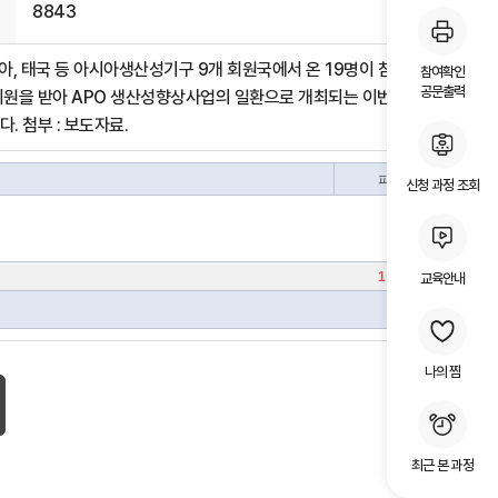
8843
시아, 태국 등 아시아생산성기구 9개 회원국에서 온 19명이 참석한
참여확인
공문출력
부 지원을 받아 APO 생산성향상사업의 일환으로 개최되는 이번 워크샵은
 첨부 : 보도자료.
신청 과정 조회
교육안내
나의 찜
최근 본 과정