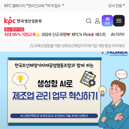
KPC 홈페이지
온라인교육
자격 접수
강사 전용
AI
챗봇
중소·중견기업
최대 95% 지원교육
2026 신규과정
KPC's Pick
베스트
AI 아카데
교육
산업맞춤 역량 강화
조선해양기자재기업 역량 향상 아카데미