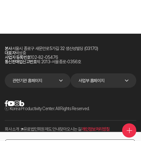
본사
서울시 종로구 새문안로5가길 32 생산성빌딩 (03170)
대표자
박성중
사업자 등록번호
102-82-05476
통신판매업신고번호
제 2013-서울종로-0356호
관련기관 홈페이지
사업부 홈페이지
ⓒ Korea Productivity Center. All Rights Reserved.
회사소개
유료법인회원제도 안내
찾아오시는 길
개인정보처리방침