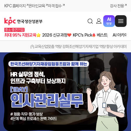
KPC 홈페이지
온라인교육
자격 접수
강사 전용
AI
챗봇
중소·중견기업
최대 95% 지원교육
2026 신규과정
KPC's Pick
베스트
AI 아카데
교육
산업맞춤 역량 강화
조선해양기자재기업 역량 향상 아카데미