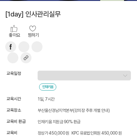
[1day] 인사관리실무
좋아요
찜하기
교육일정
인재키움
교육시간
1일, 7시간
교육장소
부산울산경남지역본부(강의장 추후 개별 안내)
교육비 환급
인재키움 지원금 90% 환급
교육비
정상가 450,000 원
KPC 유료법인회원 450,000 원