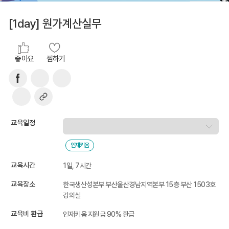
[1day] 원가계산실무
좋아요
찜하기
교육일정
인재키움
교육시간
1일, 7시간
교육장소
한국생산성본부 부산울산경남지역본부 15층 부산 1503호
강의실
교육비 환급
인재키움 지원금 90% 환급