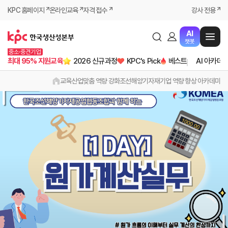
KPC 홈페이지
온라인교육
자격 접수
강사 전용
AI
챗봇
중소·중견기업
최대 95% 지원교육
2026 신규과정
KPC's Pick
베스트
AI 아카데
교육
산업맞춤 역량 강화
조선해양기자재기업 역량 향상 아카데미