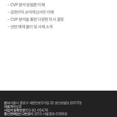
- CVP 분석 방법론 이해
- 공헌이익 손익계산서의 이해
- CVP 분석을 통한 다양한 의사 결정
- 관련 예제 풀이 및 사례 소개
본사
서울시 종로구 새문안로5가길 32 생산성빌딩 (03170)
대표자
박성중
사업자 등록번호
102-82-05476
통신판매업신고번호
제 2013-서울종로-0356호