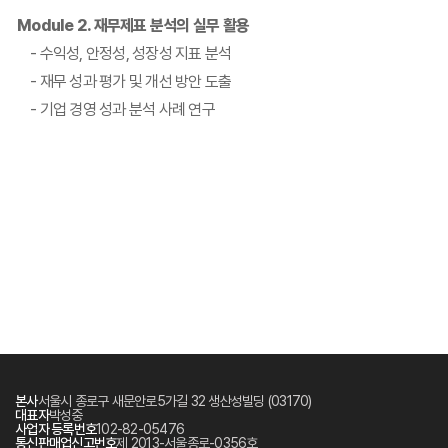
Module 2. 재무제표 분석의 실무 활용
- 수익성, 안정성, 성장성 지표 분석
- 재무 성과 평가 및 개선 방안 도출
- 기업 경영 성과 분석 사례 연구
본사
서울시 종로구 새문안로5가길 32 생산성빌딩 (03170)
대표자
박성중
사업자 등록번호
102-82-05476
통신판매업신고번호
제 2013-서울종로-0356호