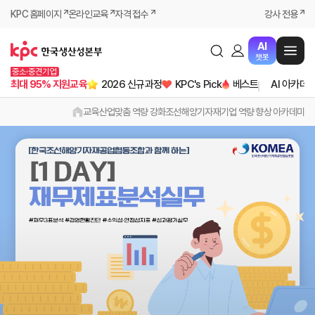
KPC 홈페이지
온라인교육
자격 접수
강사 전용
AI
챗봇
중소·중견기업
최대 95% 지원교육
2026 신규과정
KPC's Pick
베스트
AI 아카데
교육
산업맞춤 역량 강화
조선해양기자재기업 역량 향상 아카데미