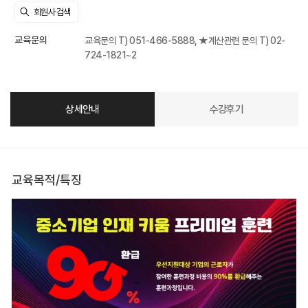
교육문의
교육문의 T) 051-466-5888, ★계산관련 문의 T) 02-
724-1821~2
상세안내
수강후기
교육목적/특징