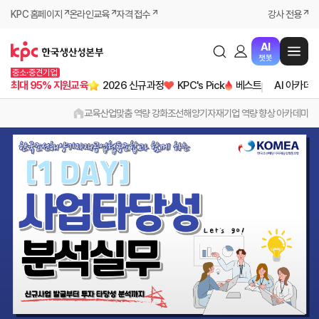
KPC 홈페이지
온라인교육
자격 접수
강사 전용
AI
챗봇
중소·중견기업
최대 95% 지원교육
2026 신규과정
KPC's Pick
베스트
AI 아카데
교육
산업맞춤 역량 강화
조선해양기자재기업 역량 향상 아카데미