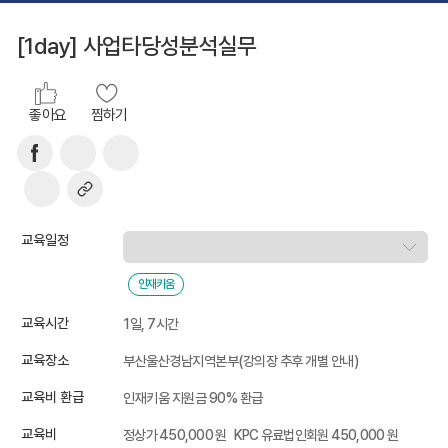
[1day] 사업타당성분석실무
좋아요
찜하기
교육일정
인재키움
교육시간
1일, 7시간
교육장소
부산울산경남지역본부(강의장 추후 개별 안내)
교육비 환급
인재키움 지원금 90% 환급
교육비
정상가 450,000 원
KPC 유료법인회원 450,000 원