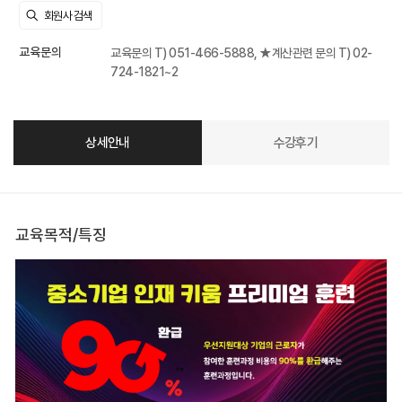
교육문의
교육문의 T) 051-466-5888, ★계산관련 문의 T) 02-
724-1821~2
상세안내
수강후기
교육목적/특징