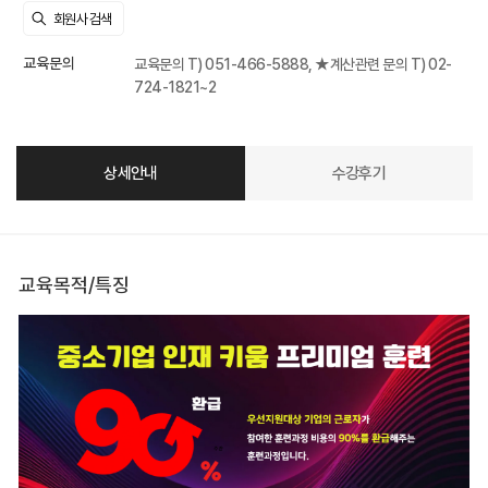
교육문의
교육문의 T) 051-466-5888, ★계산관련 문의 T) 02-
724-1821~2
상세안내
수강후기
교육목적/특징