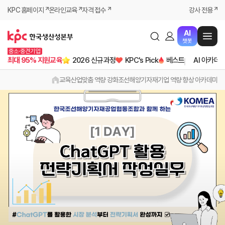
KPC 홈페이지
온라인교육
자격 접수
강사 전용
AI
챗봇
중소·중견기업
최대 95% 지원교육
2026 신규과정
KPC's Pick
베스트
AI 아카데
교육
산업맞춤 역량 강화
조선해양기자재기업 역량 향상 아카데미