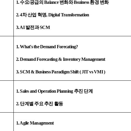
1.
수요
/
공급의
Balance
변화와
Bsuiness
환경 변화
2. 4
차 산업 혁명
, Digital Transformation
3. AI
발전과
SCM
1. What's the Demand
Forecating
?
2. Demand Forecasting & Inventory Management
3. SCM & Business Paradigm Shift ( JIT vs VMI )
1. Sales and Operation Planning
추진 단계
2.
단계별 주요 추진 활동
1. Agile Management