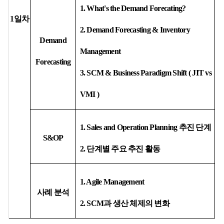
1. What's the Demand
Forecating
?
1
일차
2. Demand Forecasting & Inventory
Demand
Management
Forecasting
3. SCM & Business Paradigm Shift ( JIT vs
VMI )
1. Sales and Operation Planning
추진 단계
S&OP
2.
단계별 주요 추진 활동
1. Agile Management
사례 분석
2. SCM
과 생산 체제의 변화