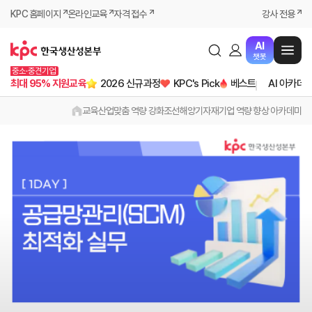
KPC 홈페이지
온라인교육
자격 접수
강사 전용
AI
챗봇
중소·중견기업
최대 95% 지원교육
2026 신규과정
KPC's Pick
베스트
AI 아카데
교육
산업맞춤 역량 강화
조선해양기자재기업 역량 향상 아카데미