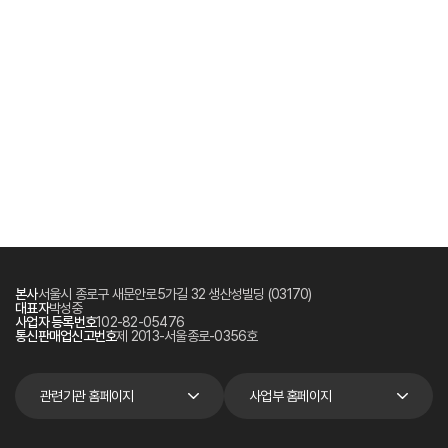
본사
서울시 종로구 새문안로5가길 32 생산성빌딩 (03170)
대표자
박성중
사업자 등록번호
102-82-05476
통신판매업신고번호
제 2013-서울종로-0356호
관련기관 홈페이지
사업부 홈페이지