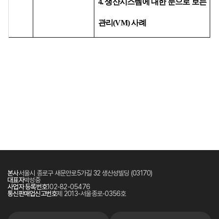
4.
생산시스템에
대한 눈으로 보는
관리
(VM)
사례
본사
서울시 종로구 새문안로5가길 32 생산성빌딩 (03170)
대표자
박성중
사업자 등록번호
102-82-05476
통신판매업신고번호
제 2013-서울종로-0356호