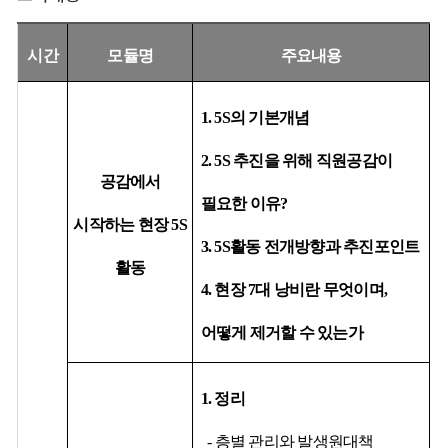
시간
모듈명
주요내용
1. 5S
의 기본개념
2. 5S
추진을 위해 직원공감이
공감에서
필요한 이유
?
시작하는 현장
5S
3. 5S
활동 전개방향과 추진포인트
활동
4.
현장
7
대
낭비란
무엇이며
,
어떻게 제거할 수 있는가
1.
정리
-
층별
관리와
발생원대책