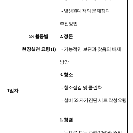
-
발생원대책의
문제점과
추진방법
5S
활동별
2.
정돈
현장실천 요령
(1
)
-
기능적인
보관과 찾음의 배제
방안
3.
청소
-
청소점검
및
클린화
1
일차
-
설비
5S
자가진단 시트 작성요령
1.
청결
-
눈으로 보는 관리
(VM)
와
5S
의