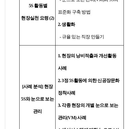
5S
활동별
표준화 구축 방법
현장실천 요령
(2)
2.
생활화
-
규율
있는 직장
만들기
1.
현장의
낭비적출과 개선활동
사례
2. 3
정
5S
활동에 의한 신공장문화
[
사례 분석
]
현장
정착사례
5S
와
눈으로
보는
3.
각종
현장의 개별 눈으로 보는
관리
관리
(VM)
사례