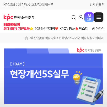
KPC 홈페이지
온라인교육
자격 접수
강사 전용
AI
챗봇
중소·중견기업
최대 95% 지원교육
2026 신규과정
KPC's Pick
베스트
AI 아카데
교육
산업맞춤 역량 강화
조선해양기자재기업 역량 향상 아카데미