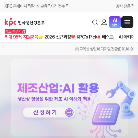
KPC 홈페이지
온라인교육
자격 접수
강사 전용
AI
챗봇
중소·중견기업
최대 95% 지원교육
2026 신규과정
KPC's Pick
베스트
AI 아카데
교육
생성형AI·디지털전환(DX)
AI+X