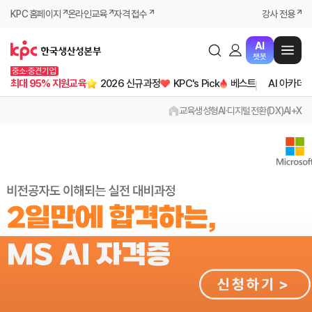
KPC 홈페이지
온라인교육
자격 접수
강사 전용
AI
챗봇
중소·중견기업
최대 95% 지원교육
2026 신규과정
KPC's Pick
베스트
AI 아카데
교육
생성형AI·디지털전환(DX)
AI+X