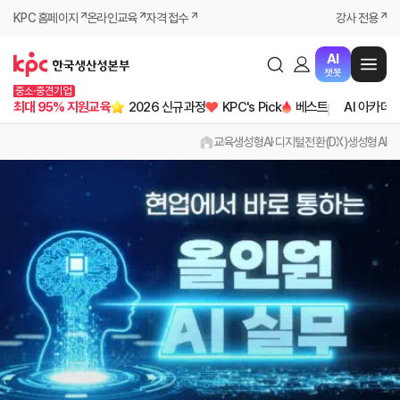
KPC 홈페이지
온라인교육
자격 접수
강사 전용
AI
챗봇
중소·중견기업
최대 95% 지원교육
2026 신규과정
KPC's Pick
베스트
AI 아카데
교육
생성형AI·디지털전환(DX)
생성형AI