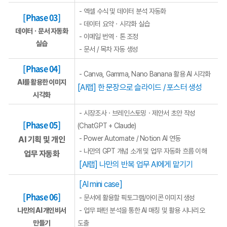
- 엑셀 수식 및 데이터 분석 자동화
[Phase 03]
- 데이터 요약ㆍ시각화 실습
데이터ㆍ문서 자동화
- 이메일 번역ㆍ톤 조정
실습
- 문서 / 목차 자동 생성
[Phase 04]
- Canva, Gamma, Nano Banana 활용 AI 시각화
AI를 활용한 이미지
[AI랩] 한 문장으로 슬라이드 / 포스터 생성
시각화
- 시장조사ㆍ브레인스토밍ㆍ제안서 초안 작성
[Phase 05]
(ChatGPT + Claude)
- Power Automate / Notion AI 연동
AI 기획 및 개인
- 나만의 GPT 개념 소개 및 업무 자동화 흐름 이해
업무
자동화
[AI랩] 나만의 반복 업무 AI에게 맡기기
[AI mini case]
[Phase 06]
- 문서에 활용할 픽토그램/아이콘 이미지 생성
나만의 AI 개인비서
- 업무 패턴 분석을 통한 AI 매칭 및 활용 시나리오
만들기
도출