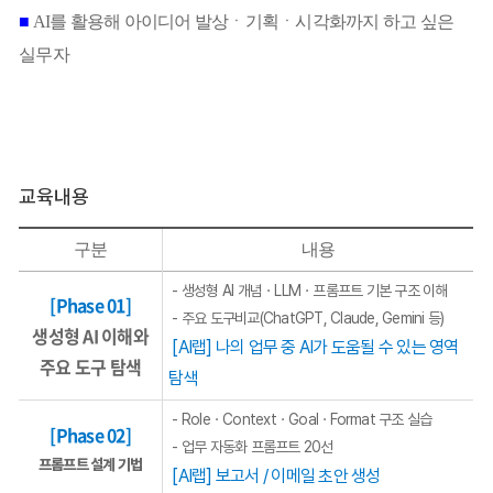
■
AI를 활용해 아이디어 발상
ㆍ기획
ㆍ시각화까지 하고 싶은
실무자
교육내용
구분
내용
- 생성형 AI 개념ㆍLLMㆍ프롬프트 기본 구조 이해
[Phase 01]
- 주요 도구비교(ChatGPT, Claude, Gemini 등)
생성형 AI 이해와
[AI랩] 나의 업무 중 AI가 도움될 수 있는 영역
주요 도구 탐색
탐색
- RoleㆍContextㆍGoalㆍFormat 구조 실습
[Phase 02]
- 업무 자동화 프롬프트 20선
프롬프트 설계 기법
[AI랩] 보고서 / 이메일 초안 생성