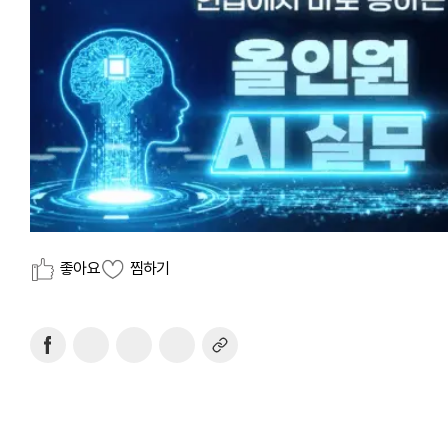
좋아요
찜하기