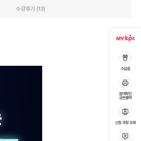
수강후기 (13)
수료증
참여확인
공문출력
신청 과정 조회