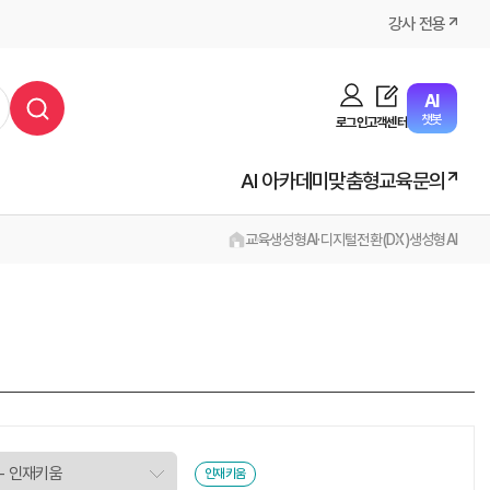
강사 전용
AI
챗봇
로그인
고객센터
AI 아카데미
맞춤형교육문의
교육
생성형AI·디지털전환(DX)
생성형AI
인재키움