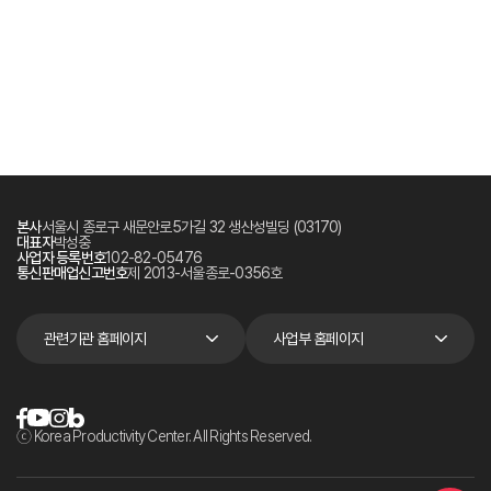
본사
서울시 종로구 새문안로5가길 32 생산성빌딩 (03170)
대표자
박성중
사업자 등록번호
102-82-05476
통신판매업신고번호
제 2013-서울종로-0356호
관련기관 홈페이지
사업부 홈페이지
ⓒ Korea Productivity Center. All Rights Reserved.