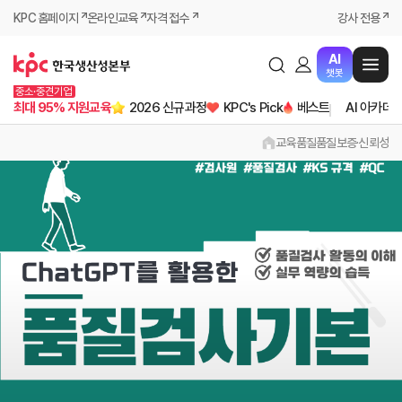
KPC 홈페이지
온라인교육
자격 접수
강사 전용
AI
챗봇
중소·중견기업
최대 95% 지원교육
2026 신규과정
KPC's Pick
베스트
AI 아카데
교육
품질
품질보증·신뢰성