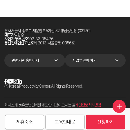
본사
서울시 종로구 새문안로5가길 32 생산성빌딩 (03170)
대표자
박성중
사업자 등록번호
102-82-05476
통신판매업신고번호
제 2013-서울종로-0356호
관련기관 홈페이지
사업부 홈페이지
ⓒ Korea Productivity Center. All Rights Reserved.
회사소개
유료법인회원제도 안내
찾아오시는 길
개인정보처리방침
제휴숙소
교육안내문
신청하기