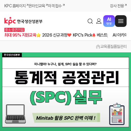
KPC 홈페이지
온라인교육
자격 접수
강사 전용
AI
챗봇
중소·중견기업
최대 95% 지원교육
2026 신규과정
KPC's Pick
베스트
AI 아카데
교육
품질
품질관리