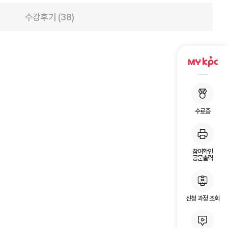
수강후기 (38)
수료증
참여확인
공문출력
신청 과정 조회