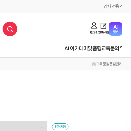
강사 전용
AI
챗봇
로그인
고객센터
AI 아카데미
맞춤형교육문의
교육
품질
품질관리
인재키움