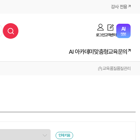
강사 전용
AI
챗봇
로그인
고객센터
AI 아카데미
맞춤형교육문의
교육
품질
품질관리
인재키움