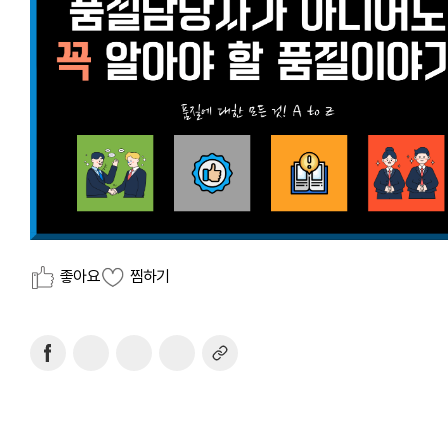
좋아요
찜하기