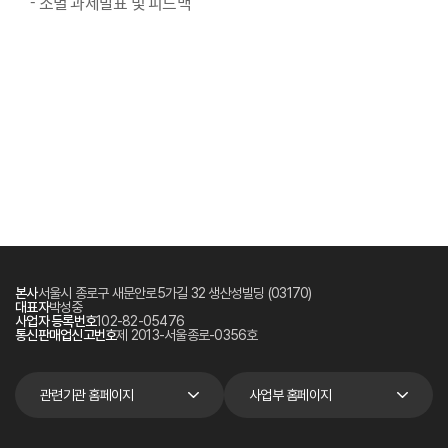
- 조별 과제발표 및 피드백
본사
서울시 종로구 새문안로5가길 32 생산성빌딩 (03170)
대표자
박성중
사업자 등록번호
102-82-05476
통신판매업신고번호
제 2013-서울종로-0356호
관련기관 홈페이지
사업부 홈페이지