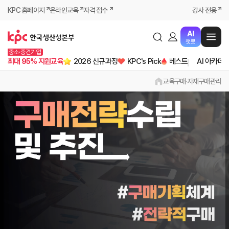
KPC 홈페이지
온라인교육
자격 접수
강사 전용
AI
챗봇
중소·중견기업
최대 95% 지원교육
2026 신규과정
KPC's Pick
베스트
AI 아카데
교육
구매·자재
구매관리