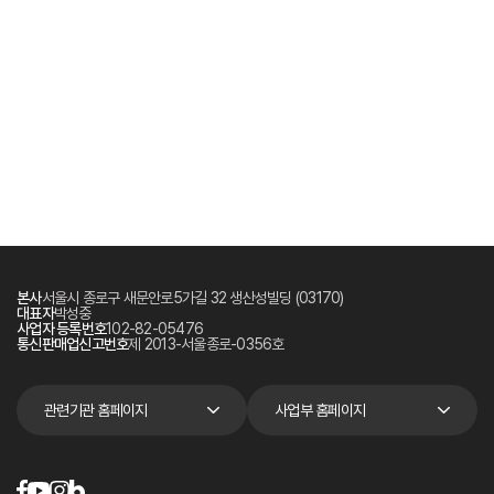
본사
서울시 종로구 새문안로5가길 32 생산성빌딩 (03170)
대표자
박성중
사업자 등록번호
102-82-05476
통신판매업신고번호
제 2013-서울종로-0356호
관련기관 홈페이지
사업부 홈페이지