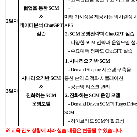
협업을
통한
SCM
-
&
미래
가시성을
제공하는
의사결정
2
일차
데이터
분석
ChatGPT
APS
실습
2. SCM
운영전략과
ChatGPT
실습
-
다양한
SCM
전략과
운영모
델
설
-
수요예측
정확도
ChatGPT
실습
1.
시나리오
기반
SCM
- Demand Shaping
시스템
구축을
시나리오
기반
SCM
통한
손익
최적화
시뮬레이션
&
-
공급망
리스크
관리
3
일차
진화하는
SCM
2.
진화하는
SCM
운영
모델
운영모델
- Demand Driven SCM
과
Target Driv
SCM
-
하이브리드
SCM
의
필요성
※ 교육 진도 상황에 따라 실습 내용은 변동될 수 있습니다.