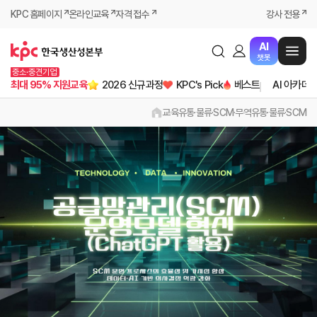
KPC 홈페이지
온라인교육
자격 접수
강사 전용
AI
챗봇
중소·중견기업
최대 95% 지원교육
2026 신규과정
KPC's Pick
베스트
AI 아카데
교육
유통·물류·SCM·무역
유통·물류·SCM