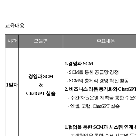
교육내용
시간
모듈명
주요내용
1.
경영과
SCM
- SCM
을
통한
공급망
경쟁
경영과
SCM
- SCM의
총체적
경영
혁신
활동
1
일차
&
2.
비즈니스
리듬
동기화와
ChatGP
ChatGPT
실습
-
주간
자원운영
계획을
통한
수요
-
엑셀
,
코랩
, ChatGPT
실습
1.
협업을
통한
SCM
과
시스템
연계
-
고객협업을
통한
수요 시그널
동