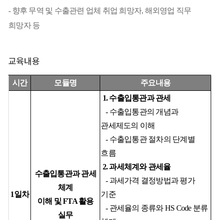
- 향후 무역 및 수출관련 업체 취업 희망자, 해외영업 직무
희망자 등
교육내용
시간
모듈명
주요내용
1.
수출입통관과 관세
-
수출입통관의 개념과
관세제도의
이해
-
수출입통관 절차의 단계별
흐름
2.
과세체계와
관세율
수출입통관과 관세
-
과세가격
결정방법과
평가
체계
1
일차
기준
이해 및
FTA
활용
-
관세율의 종류와
HS Code
분류
실무