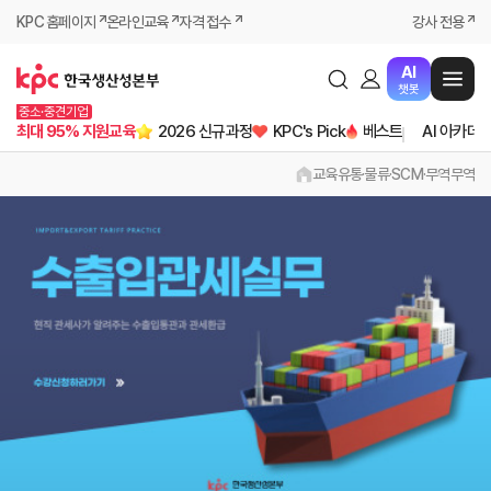
KPC 홈페이지
온라인교육
자격 접수
강사 전용
AI
챗봇
중소·중견기업
최대 95% 지원교육
2026 신규과정
KPC's Pick
베스트
AI 아카데
교육
유통·물류·SCM·무역
무역