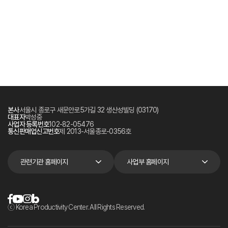
본사
서울시 종로구 새문안로5가길 32 생산성빌딩 (03170)
대표자
박성중
사업자 등록번호
102-82-05476
통신판매업신고번호
제 2013-서울종로-0356호
관련기관 홈페이지
사업부 홈페이지
ⓒ Korea Productivity Center. All Rights Reserved.