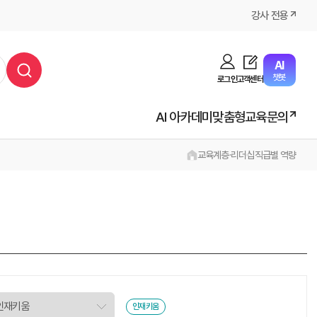
강사 전용
AI
챗봇
로그인
고객센터
AI 아카데미
맞춤형교육문의
교육
계층·리더십
직급별 역량
인재키움