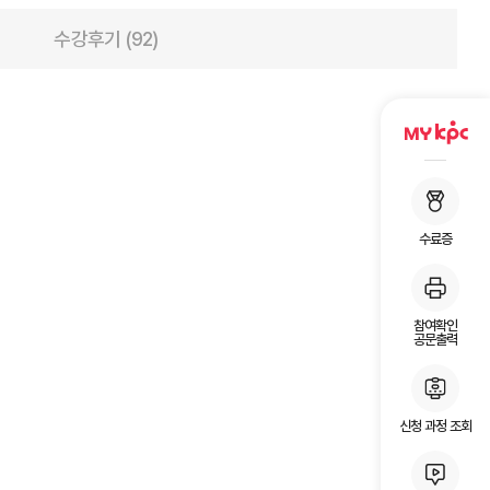
수강후기 (92)
수료증
참여확인
공문출력
신청 과정 조회