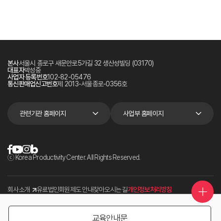
본사
서울시 종로구 새문안로5가길 32 생산성빌딩 (03170)
대표자
박성중
사업자 등록번호
102-82-05476
통신판매업신고번호
제 2013-서울종로-0356호
관련기관 홈페이지
사업부 홈페이지
ⓒ Korea Productivity Center. All Rights Reserved.
회사소개
유료법인회원제도 안내
찾아오시는 길
개인정보처리방침
교육안내문