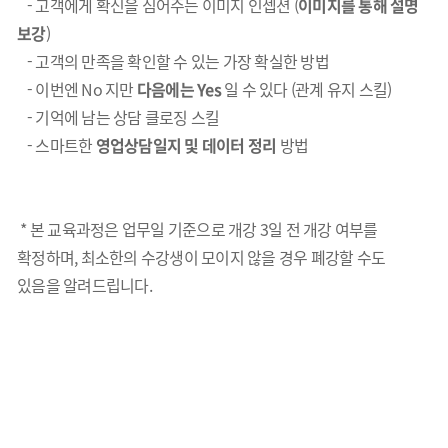
-
고객에게 확신을 심어주는 이미지
인셉션
(
이미지를 통해 설명
보강
)
-
고객의 만족을 확인할 수 있는 가장 확실한 방법
-
이번엔
No
지만
다음에는
Yes
일 수 있다
(
관계 유지 스킬
)
-
기억에 남는 상담
클로징
스킬
-
스마트한
영업상담일지
및 데이터 정리
방법
* 본 교육과정은 업무일 기준으로 개강 3일 전 개강 여부를
확정하며, 최소한의 수강생이 모이지 않을 경우 폐강할 수도
있음을 알려드립니다.