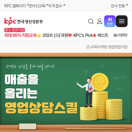
KPC 홈페이지
온라인교육
자격 접수
강사 전용
AI
챗봇
중소·중견기업
최대 95% 지원교육
2026 신규과정
KPC's Pick
베스트
AI 아카데
교육
마케팅·영업
영업지원