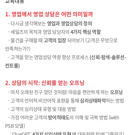
교육내용
1.
영업에서 영업 상담은 어떤 의미일까
-
다시금 생각해보는
영업과 영업상담의 정의
-
세일즈의 목적과 영업 담당자의
4
가지 핵심 역할
-
물건을 구매할 때
고객의 입장
되어보기
(
고객은 무엇으로
만족하는가
?)
-
고객을 얻는 영업상담 역량 향상 프로세스
(
신뢰
-
탐색
-
솔루션
-
컨트롤
)
2.
상담의 시작
:
신뢰를 얻는 오프닝
- 마치 오래된 친구 였던 것처럼! 마음을 편안하게 하는
오프닝
- 고객의 언어적 비언어적 표현을 통해
심리상태
파악
하는 방법
- 고객의 심리상태 유형 및 대응 방법
- 가장 어려운 고객의
방어적
태도
의 이해 및 극복 방법 (with
PSB 모델)
: ChatGPT:
4가지 심리상태 유형
별 대응전략 탐색(그룹워크)