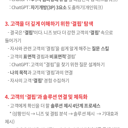
: ChatGPT:
자기개방(3P) 3요소
도출하기(개인워크)
3.
고객을 더 깊게 이해하기 위한
‘
결핍
’
탐색
- 결국은
‘
결핍
’
이다. 니즈 보다 더 강한 고객의
‘결핍’
속으로
들어가기
- 자사와 관련 고객의 ‘결핍’을 쉽게 알게 해주는
질문 스킬
- 고객의
표면적
결핍과
비표면적
‘결핍’
: C
hatGPT: 고객의 “결핍”을 찾기 위한 질문 설계하기
-
나의 목적
과 고객의 ‘결핍’과의 연결
- 자사의 고객
‘결핍’
경험 수집하기
4.
고객의 ‘
결핍’과
솔루션 연결 및 체득화
-
고객에게 확신을 더 할
솔루션 제시
4
단계 프로세스
* (상황인식 → 니즈 및 결핍 분석 → 솔루션 제시 → 기대효과
제시)