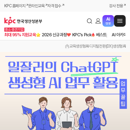
KPC 홈페이지
온라인교육
자격 접수
강사 전용
AI
챗봇
중소·중견기업
최대 95% 지원교육
2026 신규과정
KPC's Pick
베스트
AI 아카데
교육
생성형AI·디지털전환(DX)
생성형AI