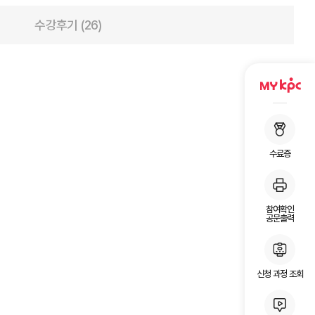
수강후기 (26)
수료증
참여확인
공문출력
신청 과정 조회