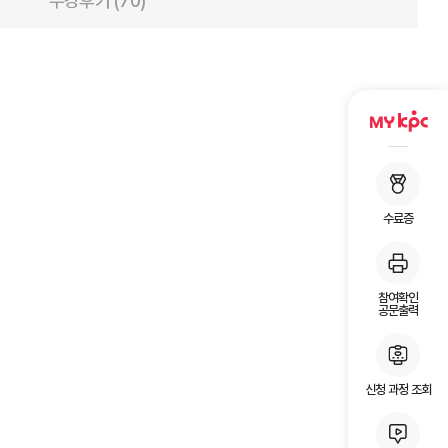
수강후기 (70)
수료증
참여확인
공문출력
신청 과정 조회